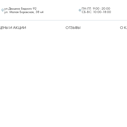
ул.Демьяна Бедного 92
ПН-ПТ: 9:00 -20:00
ул. Малая Боровская, 38 к4
СБ-ВС: 10:00-18:00
ЦЕНЫ И АКЦИИ
ОТЗЫВЫ
О 