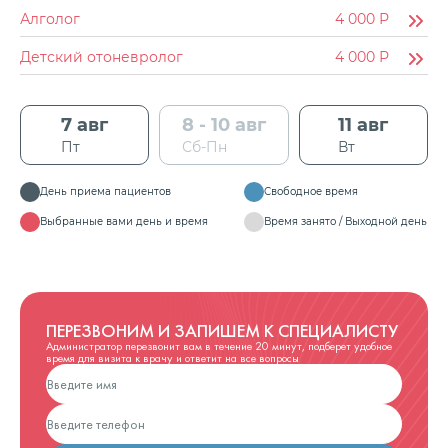
Алголог
4 000
Р
Детский отоневролог
4 000
Р
7 авг
8 - 10 авг
11 авг
Пт
Сб-Пн
Вт
День приема пациентов
Свободное время
Выбранные вами день и время
Время занято / Выходной день
ПЕРЕЗВОНИМ И ЗАПИШЕМ К СПЕЦИАЛИСТУ
Администратор перезвонит вам в течение 20 минут, подберет удобное
время для визита к врачу и ответит на все вопросы