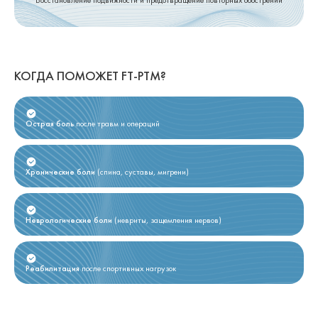
Восстановление подвижности и предотвращение повторных обострений
КОГДА ПОМОЖЕТ FT-PTM?
Острая боль
после травм и операций
Хронические боли
(спина, суставы, мигрени)
Неврологические боли
(невриты, защемления нервов)
Реабилитация
после спортивных нагрузок