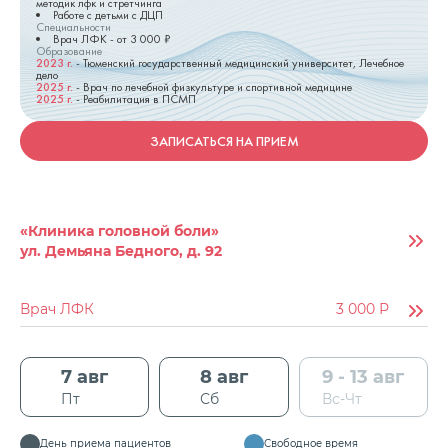
методик лфк и стретчинга
Работе с детьми с ДЦП
Специальности
Врач ЛФК
- от
3 000
₽
Образование
2023
г.
-
Тюменский государственный медицинский университет, Лечебное
дело
2025
г.
-
Врач по лечебной физкультуре и спортивной медицине
2025
г.
-
Реабилитация в ПСМП
ЗАПИСАТЬСЯ НА ПРИЕМ
«Клиника головной боли»
ул. Демьяна Бедного, д. 92
Врач ЛФК
3 000
Р
7 авг
8 авг
9 - 13 авг
Пт
Сб
Вс-Чт
День приема пациентов
Свободное время