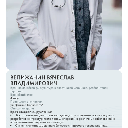
ВЕЛИЖАНИН ВЯЧЕСЛАВ
ВЛАДИМИРОВИЧ
Врач по лечебной физкультуре и спортивной медицине, реабилитолог,
терапевт
Врачебный стаж
4
года
Принимает в клиниках
ул.Демьяна Бедного 92
Описание врача
Врач специализируется на:
Восстановлении двигательного дефицита у пациентов после инсульта,
разработка контрактур после травм, операций и различных заболеваний с
использованием современных методик
Снятии скелетно-мышечного болевого синдрома с использованием