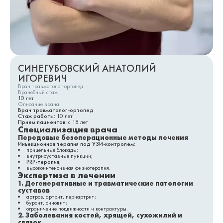
СИНЕГУБОВСКИЙ АНАТОЛИЙ
ИГОРЕВИЧ
Врач травматолог-ортопед
Врачебный стаж
10
лет
Описание врача
Врач травматолог-ортопед
Стаж работы:
10 лет
Прием пациентов:
с 18 лет
Специализация врача
Передовые безоперационные методы лечения
Инъекционная терапия под УЗИ-контролем:
прицельные блокады;
внутрисуставные пункции;
PRP-терапия
;
высокоинтенсивная физиотерапия.
Экспертиза в лечении
1. Дегенеративные и травматические патологии
суставов
артроз, артрит, периартрит;
бурсит, синовит;
ограничение подвижности и контрактуры.
2. Заболевания костей, хрящей, сухожилий и
связок