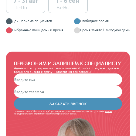
7 - 31 авг
1 - 6 сен
Пт-Пн
Вт-Вс
День приема пациентов
Свободное время
Выбранные вами день и время
Время занято / Выходной день
ПЕРЕЗВОНИМ И ЗАПИШЕМ К СПЕЦИАЛИСТУ
Администратор перезвонит вам в течение 20 минут, подберет удобное
время для визита к врачу и ответит на все вопросы
ЗАКАЗАТЬ ЗВОНОК
Нажимая на кнопку “Заказать звонок” я подтверждаю, что ознакомлен и согласен с условиями
политики
конфиденциальности
и
правилами обработки персональных данных.