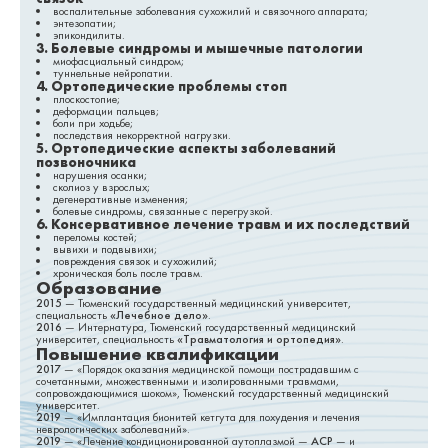
воспалительные заболевания сухожилий и связочного аппарата;
энтезопатии;
эпикондилиты.
3. Болевые синдромы и мышечные патологии
миофасциальный синдром;
туннельные нейропатии.
4. Ортопедические проблемы стоп
плоскостопие;
деформации пальцев;
боли при ходьбе;
последствия некорректной нагрузки.
5. Ортопедические аспекты заболеваний
позвоночника
нарушения осанки;
сколиоз у взрослых;
дегенеративные изменения;
болевые синдромы, связанные с перегрузкой.
6. Консервативное лечение травм и их последствий
переломы костей;
вывихи и подвывихи;
повреждения связок и сухожилий;
хроническая боль после травм.
Образование
2015
— Тюменский государственный медицинский университет,
специальность
«Лечебное дело»
.
2016
— Интернатура, Тюменский государственный медицинский
университет, специальность
«Травматология и ортопедия»
.
Повышение квалификации
2017
— «Порядок оказания медицинской помощи пострадавшим с
сочетанными, множественными и изолированными травмами,
сопровождающимися шоком», Тюменский государственный медицинский
университет.
2019
— «Имплантация бионитей кетгута для похудения и лечения
неврологических заболеваний».
2019
— «Лечение кондиционированной аутоплазмой —
ACP
— и