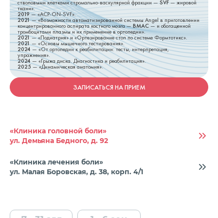
стволовыми клетками стромально-васкулярной фракции —
SVF
— жировой
ткани».
2019
— «ACP-ON-SVF».
2021
— «Возможности автоматизированной системы Angel в приготовлении
концентрированного аспирата костного мозга —
BMAC
— и обогащенной
тромбоцитами плазмы и их применение в ортопедии».
2021
— «Подиатрия» и «Ортезирование стоп по системе Формтотикс».
2021
— «Основы мышечного тестирования».
2024
— «От ортопедии к реабилитации: тесты, интерпретация,
упражнения».
2024
— «Грыжа диска. Диагностика и реабилитация».
2025
— «Динамическая анатомия».
ЗАПИСАТЬСЯ НА ПРИЕМ
«Клиника головной боли»
ул. Демьяна Бедного, д. 92
«Клиника лечения боли»
ул. Малая Боровская, д. 38, корп. 4/1