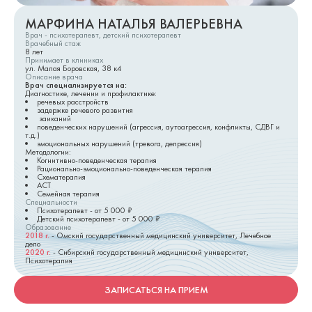
МАРФИНА НАТАЛЬЯ ВАЛЕРЬЕВНА
Врач - психотерапевт, детский психотерапевт
Врачебный стаж
8
лет
Принимает в клиниках
ул. Малая Боровская, 38 к4
Описание врача
Врач специализируется на:
Диагностике, лечении и профилактике:
речевых расстройств
задержке речевого развития
заиканий
поведенческих нарушений (агрессия, аутоагрессия, конфликты, СДВГ и
т.д.)
эмоциональных нарушений (тревога, депрессия)
Методологии:
Когнитивно-поведенческая терапия
Рационально-эмоционально-поведенческая терапия
Схематерапия
АСТ
Семейная терапия
Специальности
Психотерапевт
- от
5 000
₽
Детский психотерапевт
- от
5 000
₽
Образование
2018
г.
-
Омский государственный медицинский университет, Лечебное
дело
2020
г.
-
Сибирский государственный медицинский университет,
Психотерапия
ЗАПИСАТЬСЯ НА ПРИЕМ