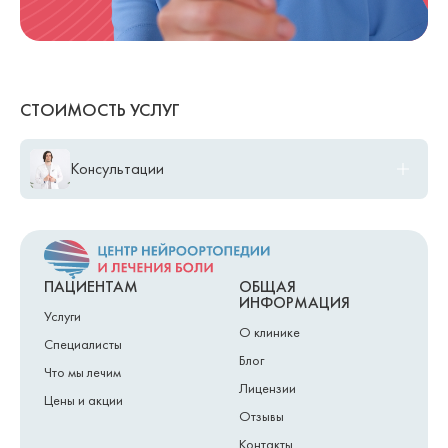
СТОИМОСТЬ УСЛУГ
Консультации
B01.034.001.002 Первичная консультация взрослого и детского
5 000,00 ₽
психотерапевта Марфина Н.В.
B01.034.002.002 Повторная консультация взрослого и детского
5 000,00 ₽
психотерапевта Марфина Н.В.
ПАЦИЕНТАМ
ОБЩАЯ
ИНФОРМАЦИЯ
Услуги
О клинике
Специалисты
Блог
Что мы лечим
Лицензии
Цены и акции
Отзывы
Контакты