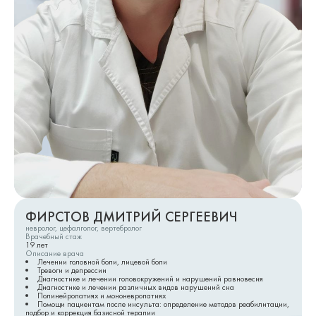
ФИРСТОВ ДМИТРИЙ СЕРГЕЕВИЧ
невролог, цефалголог, вертебролог
Врачебный стаж
19
лет
Описание врача
Лечении головной боли, лицевой боли
Тревоги и депрессии
Диагностике и лечении головокружений и нарушений равновесия
Диагностике и лечении различных видов нарушений сна
Полинейропатиях и мононевропатиях
Помощи пациентам после инсульта: определение методов реабилитации,
подбор и коррекция базисной терапии