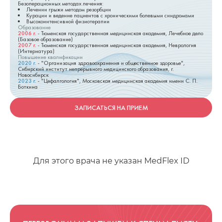
Безоперационных методах лечения:
Лечении грыжи методом резорбции
Курации и ведение пациентов с хроническими болевыми синдромами
Высокоинтенсивной физиотерапии
Образование
2006
г.
-
Тюменская государственная медицинская академия, Лечебное дело
(Базовое образование)
2007
г.
-
Тюменская государственная медицинская академия, Неврология
(Интернатура)
Повышение квалификации
2020
г.
-
"Организация здравоохранения и общественное здоровье",
Сибирский институт непрерывного медицинского образования, г.
Новосибирск
2023
г.
-
"Цефалгология", Московская медицинская академия имени С. П.
Боткина
ЗАПИСАТЬСЯ НА ПРИЕМ
Для этого врача не указан MedFlex ID