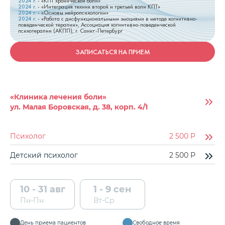
2024
г.
-
«КПТ хронической боли»
2024
г.
-
«Интеграция техник второй и третьей волн КПТ»
2024
г.
-
«Основы нейропсихологии»
2024
г.
-
«Работа с дисфункциональными эмоциями в методе когнитивно-
поведенческой терапии», Ассоциация когнитивно-поведенческой
психотерапии (АКПП), г. Санкт-Петербург
ЗАПИСАТЬСЯ НА ПРИЕМ
«Клиника лечения боли»
ул. Малая Боровская, д. 38, корп. 4/1
Психолог
2 500
Р
Детский психолог
2 500
Р
10 - 31 авг
1 - 9 сен
Пн-Пн
Вт-Ср
День приема пациентов
Свободное время