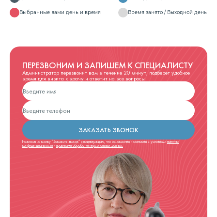
Выбранные вами день и время
Время занято / Выходной день
ПЕРЕЗВОНИМ И ЗАПИШЕМ К СПЕЦИАЛИСТУ
Администратор перезвонит вам в течение 20 минут, подберет удобное
время для визита к врачу и ответит на все вопросы
ЗАКАЗАТЬ ЗВОНОК
Нажимая на кнопку “Заказать звонок” я подтверждаю, что ознакомлен и согласен с условиями
политики
конфиденциальности
и
правилами обработки персональных данных.