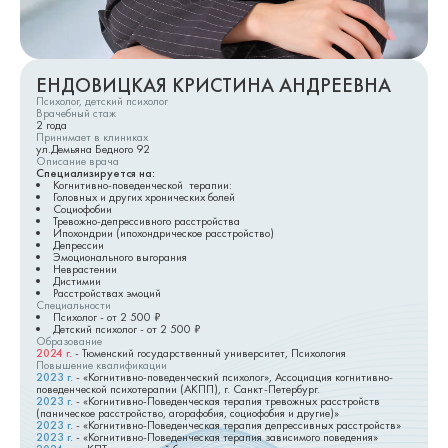
ЕНДОВИЦКАЯ КРИСТИНА АНДРЕЕВНА
Психолог, детский психолог
Врачебный стаж
2
года
Принимает в клиниках
ул.Демьяна Бедного 92
Описание врача
Специализируется на:
Когнитивно-поведенческой терапии:
Головных и других хронических болей
Социофобии
Тревожно-депрессивного расстройства
Ипохондрии (ипохондрическое расстройство)
Депресси
и
Эмоционального выгорани
я
Неврастени
и
Дистими
и
Расстройствах эмоций
Специальности
Психолог
- от
2 500
₽
Детский психолог
- от
2 500
₽
Образование
2024
г.
-
Тюменский государственный университет, Психология
Повышение квалификации
2023
г.
-
«Когнитивно-поведенческий психолог», Ассоциация когнитивно-
поведенческой психотерапии (АКПП), г. Санкт-Петербург.
2023
г.
-
«Когнитивно-Поведенческая терапия тревожных расстройств
(паническое расстройство, агорафобия, социофобия и другие)»
2023
г.
-
«Когнитивно-Поведенческая терапия депрессивных расстройств»
2023
г.
-
«Когнитивно-Поведенческая терапия зависимого поведения»