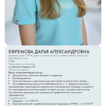
ЕФРЕМОВА ДАРЬЯ АЛЕКСАНДРОВНА
невролог, врач ФРМ, врач интегративной и превентивной медицины
Врачебный стаж
7
лет
Принимает в клиниках
ул.Демьяна Бедного 92
Описание врача
Врач специализируется на:
Диагностике и лечении болевых синдромов
Головокружения
Чувствительных и двигательных расстройств различного генеза
На профилактике развития заболеваний (в т.ч. неврологических) с
применением индивидуализированного комплексного подхода к пациенту
(от полноценного анализа вашей истории жизни и вашего генотипа до
составления персональной программы профилактики значимых
заболеваний)
Специальности
Невролог
- от
3 000
₽
Врач физической и реабилитационной медицины (ФРМ)
- от
3 000
₽