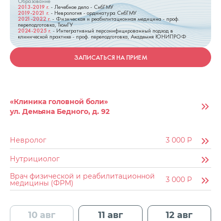
Образование
2013-2019
г.
-
Лечебное дело - СибГМУ
2019-2021
г.
-
Неврология - ординатура СибГМУ
2021-2022
г.
-
Физическая и реабилитационная медицина - проф.
переподготовка, ТюмГУ
2024-2025
г.
-
Интегративный персонифицированный подход в
клинической практике - проф. переподготовка, Академия ЮНИПРОФ
ЗАПИСАТЬСЯ НА ПРИЕМ
«Клиника головной боли»
ул. Демьяна Бедного, д. 92
Невролог
3 000
Р
Нутрициолог
Врач физической и реабилитационной
3 000
Р
медицины (ФРМ)
10 авг
11 авг
12 авг