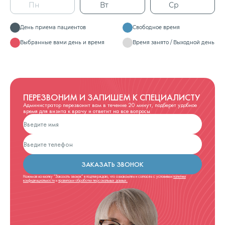
Пн
Вт
Ср
День приема пациентов
Свободное время
Выбранные вами день и время
Время занято / Выходной день
ПЕРЕЗВОНИМ И ЗАПИШЕМ К СПЕЦИАЛИСТУ
Администратор перезвонит вам в течение 20 минут, подберет удобное
время для визита к врачу и ответит на все вопросы
ЗАКАЗАТЬ ЗВОНОК
Нажимая на кнопку “Заказать звонок” я подтверждаю, что ознакомлен и согласен с условиями
политики
конфиденциальности
и
правилами обработки персональных данных.