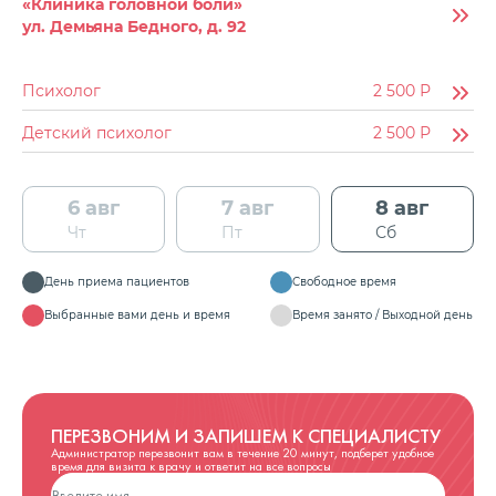
«Клиника головной боли»
ул. Демьяна Бедного, д. 92
Психолог
2 500
Р
Детский психолог
2 500
Р
6 авг
7 авг
8 авг
Чт
Пт
Сб
День приема пациентов
Свободное время
Выбранные вами день и время
Время занято / Выходной день
ПЕРЕЗВОНИМ И ЗАПИШЕМ К СПЕЦИАЛИСТУ
Администратор перезвонит вам в течение 20 минут, подберет удобное
время для визита к врачу и ответит на все вопросы