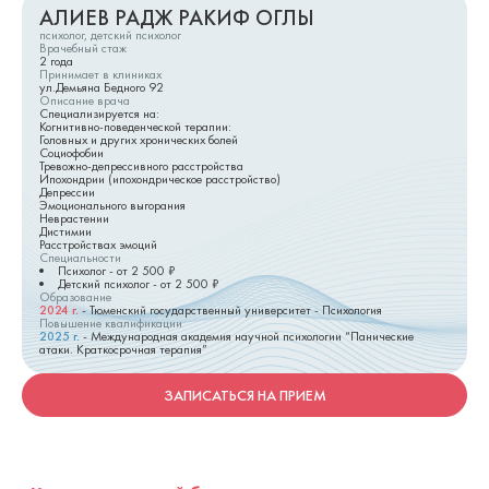
АЛИЕВ РАДЖ РАКИФ ОГЛЫ
психолог, детский психолог
Врачебный стаж
2
года
Принимает в клиниках
ул.Демьяна Бедного 92
Описание врача
Специализируется на:
Когнитивно-поведенческой терапии:
Головных и других хронических болей
Социофобии
Тревожно-депрессивного расстройства
Ипохондрии (ипохондрическое расстройство)
Депрессии
Эмоционального выгорания
Неврастении
Дистимии
Расстройствах эмоций
Специальности
Психолог
- от
2 500
₽
Детский психолог
- от
2 500
₽
Образование
2024
г.
-
Тюменский государственный университет - Психология
Повышение квалификации
2025
г.
-
Международная академия научной психологии “Панические
атаки. Краткосрочная терапия”
ЗАПИСАТЬСЯ НА ПРИЕМ