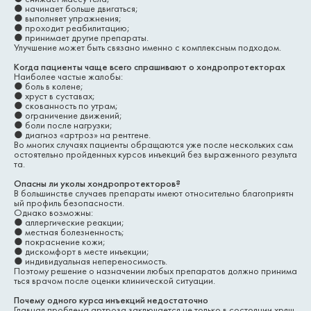
●
начинает больше двигаться;
●
выполняет упражнения;
●
проходит реабилитацию;
●
принимает другие препараты.
Улучшение может быть связано именно с комплексным подходом.
Когда пациенты чаще всего спрашивают о хондропротекторах
Наиболее частые жалобы:
●
боль в колене;
●
хруст в суставах;
●
скованность по утрам;
●
ограничение движений;
●
боли после нагрузки;
●
диагноз «артроз» на рентгене.
Во многих случаях пациенты обращаются уже после нескольких сам
остоятельно пройденных курсов инъекций без выраженного результа
та.
Опасны ли уколы хондропротекторов?
В большинстве случаев препараты имеют относительно благоприятн
ый профиль безопасности.
Однако возможны:
●
аллергические реакции;
●
местная болезненность;
●
покраснение кожи;
●
дискомфорт в месте инъекции;
●
индивидуальная непереносимость.
Поэтому решение о назначении любых препаратов должно принима
ться врачом после оценки клинической ситуации.
Почему одного курса инъекций недостаточно
Главная проблема артроза заключается не только в состоянии хрящ