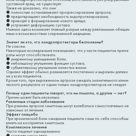
суставной хрящ, не существует.
Также не доказано, что они:
●
полностью останавливают прогрессирование артроза;
●
предотвращают необходимость эндопротезирования;
●
приводят к формированию нового хряща;
●
устраняют деформацию сустава.
Именно здесь возникает главный разрыв между рекламными обещан
иями и возможностями современной медицины.
Значит ли это, что хондропротекторы бесполезны?
Не совсем.
Некоторые исследования показывают, что у части пациентов препа
раты могут способствовать:
●
умеренному уменьшению боли;
●
небольшому улучшению функции сустава;
●
субъективному улучшению качества жизни.
Однако эффект обычно развивается постепенно и выражен далеко
не у всех пациентов.
Кроме того, при выраженном артрозе ожидать значительного клини
ческого результата от одних только хондропротекторов не следует.
Почему одни пациенты говорят, что им помогло, а другие — нет?
Причин может быть несколько.
Различные стадии заболевания
При раннем артрозе симптомы могут колебаться самостоятельно не
зависимо от лечения.
Эффект плацебо
При хронической боли ожидания пациента сами по себе способны
влиять на восприятие симптомов.
Комплексное лечение
Часто пациент одновременно:
●
снижает массу тела;