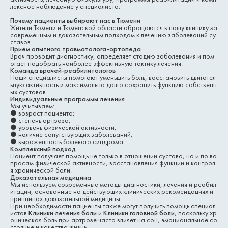
лексное наблюдение у специалиста.
Почему пациенты выбирают нас в Тюмени
Жители Тюмени и Тюменской области обращаются в нашу клинику за
современным и доказательным подходом к лечению заболеваний су
ставов.
Прием опытного травматолога-ортопеда
Врач проводит диагностику, определяет стадию заболевания и пом
огает подобрать наиболее эффективную тактику лечения.
Команда врачей-реабилитологов
Наши специалисты помогают уменьшить боль, восстановить двигател
ьную активность и максимально долго сохранить функцию собственн
ых суставов.
Индивидуальные программы лечения
Мы учитываем:
●
возраст пациента;
●
степень артроза;
●
уровень физической активности;
●
наличие сопутствующих заболеваний;
●
выраженность болевого синдрома.
Комплексный подход
Пациент получает помощь не только в отношении сустава, но и по во
просам физической активности, восстановления функции и контрол
я хронической боли.
Доказательная медицина
Мы используем современные методы диагностики, лечения и реабил
итации, основанные на действующих клинических рекомендациях и
принципах доказательной медицины.
При необходимости пациенты также могут получить помощь специал
истов
Клиники лечения боли
и
Клиники головной боли
, поскольку хр
оническая боль при артрозе часто влияет на сон, эмоциональное со
стояние и качество жизни.