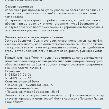
Отзывы пациентов
«Несколько раз проходила курсы уколов, но боль возвращалась. По
сле консультации врача и занятий с реабилитологом стала намного
легче ходить».
«Понравилось, что врачи подробно объяснили, что действительно р
аботает при артрозе, а что имеет ограниченную эффективность».
«Получил понятную программу лечения и упражнений. Боль уменьшил
ась, появилась уверенность в движениях».
Запишитесь на консультацию в Тюмени
Если вас беспокоят боли в суставах, скованность или снижение физ
ической активности, не занимайтесь самолечением. При заболеван
иях суставов важно не только уменьшить симптомы, но и подобрать м
етоды, которые действительно помогают сохранить функцию сустав
ов.
В нашей клинике в Тюмени пациентов с артрозом сопровождают
тр
авматолог-ортопед и врачи-реабилитологи
, которые помогут раз
обраться в причинах боли и составить индивидуальную программу л
ечения и восстановления.
Телефоны:
8 (3452) 39-36-56
8 (3452) 39-39-56
Клиника головной боли
г. Тюмень, ул. Демьяна Бедного, 92
Клиника лечения боли
г. Тюмень, ул. Малая Боровская, 38 к4
Запишитесь на консультацию и получите профессиональную помощь
в лечении артроза и хронической боли в суставах в Тюмени и Тюмен
ской области.