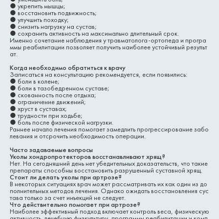
●
укрепить мышцы;
●
восстановить подвижность;
●
улучшить походку;
●
снизить нагрузку на сустав;
●
сохранить активность на максимально длительный срок.
Именно сочетание наблюдения у травматолога-ортопеда и програ
ммы реабилитации позволяет получить наиболее устойчивый результ
ат.
Когда необходимо обратиться к врачу
Записаться на консультацию рекомендуется, если появились:
●
боли в колене;
●
боли в тазобедренном суставе;
●
скованность после отдыха;
●
ограничение движений;
●
хруст в суставах;
●
трудности при ходьбе;
●
боль после физической нагрузки.
Раннее начало лечения помогает замедлить прогрессирование забо
левания и отсрочить необходимость операции.
Часто задаваемые вопросы
Уколы хондропротекторов восстанавливают хрящ?
Нет. На сегодняшний день нет убедительных доказательств, что такие
препараты способны восстановить разрушенный суставной хрящ.
Стоит ли делать уколы при артрозе?
В некоторых ситуациях врач может рассматривать их как один из до
полнительных методов лечения. Однако ожидать восстановления сус
тава только за счет инъекций не следует.
Что действительно помогает при артрозе?
Наиболее эффективный подход включает контроль веса, физическую
активность, лечебную физкультуру, программы реабилитации и комп