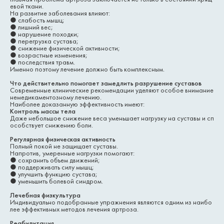
евой ткани.
На развитие заболевания влияют:
●
слабость мышц;
●
лишний вес;
●
нарушение походки;
●
перегрузка сустава;
●
снижение физической активности;
●
возрастные изменения;
●
последствия травм.
Именно поэтому лечение должно быть комплексным.
Что действительно помогает замедлить разрушение суставов
Современные клинические рекомендации уделяют особое внимание
немедикаментозному лечению.
Наиболее доказанную эффективность имеют:
Контроль массы тела
Даже небольшое снижение веса уменьшает нагрузку на суставы и сп
особствует снижению боли.
Регулярная физическая активность
Полный покой не защищает суставы.
Напротив, умеренные нагрузки помогают:
●
сохранить объем движений;
●
поддерживать силу мышц;
●
улучшить функцию сустава;
●
уменьшить болевой синдром.
Лечебная физкультура
Индивидуально подобранные упражнения являются одним из наибо
лее эффективных методов лечения артроза.
Реабилитация