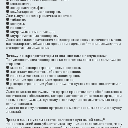
●
глюкозамин;
●
хондроитинсульфат;
●
комбинированные препараты.
Они выпускаются в различных формах:
●
таблетки;
●
капсулы;
●
порошки;
●
внутримышечные инъекции;
●
внутрисуставные препараты.
Основная идея применения хондропротекторов заключается в попы
тке поддержать обменные процессы в хрящевой ткани и замедлить д
егенеративные изменения.
Почему хондропротекторы стали настолько популярными
Популярность этих препаратов во многом связана с несколькими фа
кторами:
●
высокой распространенностью артроза;
●
желанием пациентов избежать операции;
●
поиском методов восстановления хряща;
●
активным продвижением препаратов;
●
распространенным убеждением, что сустав можно «подпитать» и
звне.
Однако важно понимать, что артроз представляет собой сложное х
роническое заболевание, которое затрагивает не только хрящ, но и
кость, связки, мышцы, суставную капсулу и даже двигательные стере
отипы человека.
Именно поэтому лечение артроза не может сводиться только к курсу
инъекций.
Правда ли, что уколы восстанавливают суставной хрящ?
На сегодняшний день убедительных научных доказательств того, что у
колы хондропротекторов способны восстановить уже разрушенный