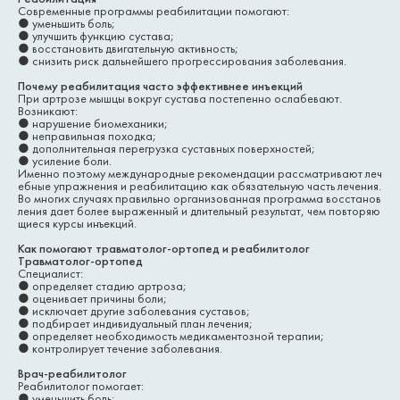
Современные программы реабилитации помогают:
●
уменьшить боль;
●
улучшить функцию сустава;
●
восстановить двигательную активность;
●
снизить риск дальнейшего прогрессирования заболевания.
Почему реабилитация часто эффективнее инъекций
При артрозе мышцы вокруг сустава постепенно ослабевают.
Возникают:
●
нарушение биомеханики;
●
неправильная походка;
●
дополнительная перегрузка суставных поверхностей;
●
усиление боли.
Именно поэтому международные рекомендации рассматривают леч
ебные упражнения и реабилитацию как обязательную часть лечения.
Во многих случаях правильно организованная программа восстанов
ления дает более выраженный и длительный результат, чем повторяю
щиеся курсы инъекций.
Как помогают травматолог-ортопед и реабилитолог
Травматолог-ортопед
Специалист:
●
определяет стадию артроза;
●
оценивает причины боли;
●
исключает другие заболевания суставов;
●
подбирает индивидуальный план лечения;
●
определяет необходимость медикаментозной терапии;
●
контролирует течение заболевания.
Врач-реабилитолог
Реабилитолог помогает:
●
уменьшить боль;