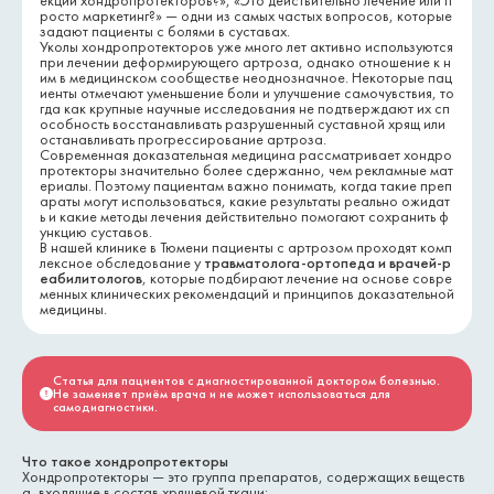
екции хондропротекторов?», «Это действительно лечение или п
росто маркетинг?» — одни из самых частых вопросов, которые
задают пациенты с болями в суставах.
Уколы хондропротекторов уже много лет активно используются
при лечении деформирующего артроза, однако отношение к н
им в медицинском сообществе неоднозначное. Некоторые пац
иенты отмечают уменьшение боли и улучшение самочувствия, то
гда как крупные научные исследования не подтверждают их сп
особность восстанавливать разрушенный суставной хрящ или
останавливать прогрессирование артроза.
Современная доказательная медицина рассматривает хондро
протекторы значительно более сдержанно, чем рекламные мат
ериалы. Поэтому пациентам важно понимать, когда такие преп
араты могут использоваться, какие результаты реально ожидат
ь и какие методы лечения действительно помогают сохранить ф
ункцию суставов.
В нашей клинике в Тюмени пациенты с артрозом проходят комп
лексное обследование у
травматолога-ортопеда и врачей-р
еабилитологов
, которые подбирают лечение на основе совре
менных клинических рекомендаций и принципов доказательной
медицины.
Статья для пациентов с диагностированной доктором болезнью.
Не заменяет приём врача и не может использоваться для
самодиагностики.
Что такое хондропротекторы
Хондропротекторы — это группа препаратов, содержащих веществ
а, входящие в состав хрящевой ткани: