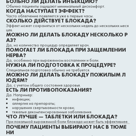
БОЛЬНО ЛИ ДЕЛАТЬ ИНЪЕКЦИЮ?
Обычно пациенты ощущают минимальный дискомфорт.
КОГДА НАСТУПАЕТ ЭФФЕКТ?
Часто облегчение появляется уже в первые часы.
СКОЛЬКО ДЕЙСТВУЕТ БЛОКАДА?
Эффект может сохраняться от нескольких недель до нескольких меся
цев.
МОЖНО ЛИ ДЕЛАТЬ БЛОКАДУ НЕСКОЛЬКО Р
АЗ?
Да, но количество процедур определяет врач.
ПОМОГАЕТ ЛИ БЛОКАДА ПРИ ЗАЩЕМЛЕНИИ
НЕРВА?
Да, особенно при выраженном воспалении и боли.
НУЖНА ЛИ ПОДГОТОВКА К ПРОЦЕДУРЕ?
Специальная подготовка обычно не требуется.
МОЖНО ЛИ ДЕЛАТЬ БЛОКАДУ ПОЖИЛЫМ Л
ЮДЯМ?
Да, с учетом общего состояния здоровья.
ЕСТЬ ЛИ ПРОТИВОПОКАЗАНИЯ?
Да. Например:
инфекции;
аллергия на препараты;
нарушения свертываемости крови;
тяжелые декомпенсированные заболевания.
ЧТО ЛУЧШЕ — ТАБЛЕТКИ ИЛИ БЛОКАДА?
При локальной выраженной боли блокада может быть эффективнее.
ПОЧЕМУ ПАЦИЕНТЫ ВЫБИРАЮТ НАС В ТЮМЕ
НИ