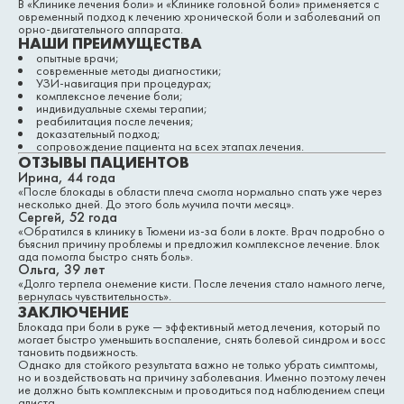
В «Клинике лечения боли» и «Клинике головной боли» применяется с
овременный подход к лечению хронической боли и заболеваний оп
орно-двигательного аппарата.
НАШИ ПРЕИМУЩЕСТВА
опытные врачи;
современные методы диагностики;
УЗИ-навигация при процедурах;
комплексное лечение боли;
индивидуальные схемы терапии;
реабилитация после лечения;
доказательный подход;
сопровождение пациента на всех этапах лечения.
ОТЗЫВЫ ПАЦИЕНТОВ
Ирина, 44 года
«После блокады в области плеча смогла нормально спать уже через
несколько дней. До этого боль мучила почти месяц».
Сергей, 52 года
«Обратился в клинику в Тюмени из-за боли в локте. Врач подробно о
бъяснил причину проблемы и предложил комплексное лечение. Блок
ада помогла быстро снять боль».
Ольга, 39 лет
«Долго терпела онемение кисти. После лечения стало намного легче,
вернулась чувствительность».
ЗАКЛЮЧЕНИЕ
Блокада при боли в руке — эффективный метод лечения, который по
могает быстро уменьшить воспаление, снять болевой синдром и восс
тановить подвижность.
Однако для стойкого результата важно не только убрать симптомы,
но и воздействовать на причину заболевания. Именно поэтому лечен
ие должно быть комплексным и проводиться под наблюдением специ
алиста.