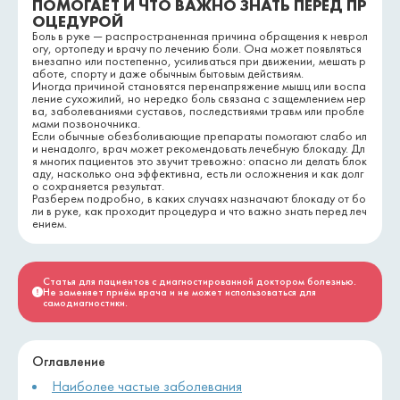
ПОМОГАЕТ И ЧТО ВАЖНО ЗНАТЬ ПЕРЕД ПР
ОЦЕДУРОЙ
Боль в руке — распространенная причина обращения к неврол
огу, ортопеду и врачу по лечению боли. Она может появляться
внезапно или постепенно, усиливаться при движении, мешать р
аботе, спорту и даже обычным бытовым действиям.
Иногда причиной становятся перенапряжение мышц или воспа
ление сухожилий, но нередко боль связана с защемлением нер
ва, заболеваниями суставов, последствиями травм или пробле
мами позвоночника.
Если обычные обезболивающие препараты помогают слабо ил
и ненадолго, врач может рекомендовать лечебную блокаду. Дл
я многих пациентов это звучит тревожно: опасно ли делать блок
аду, насколько она эффективна, есть ли осложнения и как долг
о сохраняется результат.
Разберем подробно, в каких случаях назначают блокаду от бо
ли в руке, как проходит процедура и что важно знать перед леч
ением.
Статья для пациентов с диагностированной доктором болезнью.
Не заменяет приём врача и не может использоваться для
самодиагностики.
Оглавление
Наиболее частые заболевания