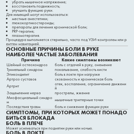
убрать мышечное напряжение;
восстановить подвижность;
улучшить функцию руки.
Для инъекций могут использоваться:
местные анестетики;
глюкокортикостероиды;
препараты для лечения хронической боли;
PRP-терапия;
плазмотерапия.
Процедура выполняется стерильно, часто под УЗИ-контролем или р
ентген-навигацией.
ОСНОВНЫЕ ПРИЧИНЫ БОЛИ В РУКЕ
НАИБОЛЕЕ ЧАСТЫЕ ЗАБОЛЕВАНИЯ
Причина
Какие симптомы возникают
Шейный остеохондроз
боль с отдачей в руку, онемение
Туннельный синдром
покалывание, слабость кисти
Эпикондилит
боль в локте при нагрузке
Артроз суставов
скованность и хроническая боль
отек, воспаление, ограничение движени
Артрит
й
Защемление нерва
прострелы, жжение
Миофасциальный синдро
мышечные триггерные точки
м
Последствия травм
боль и снижение функции руки
СИМПТОМЫ, ПРИ КОТОРЫХ МОЖЕТ ПОНАДО
БИТЬСЯ БЛОКАДА
БОЛЬ В ПЛЕЧЕ
Может усиливаться при поднятии руки или ночью.
БОЛЬ В ЛОКТЕ