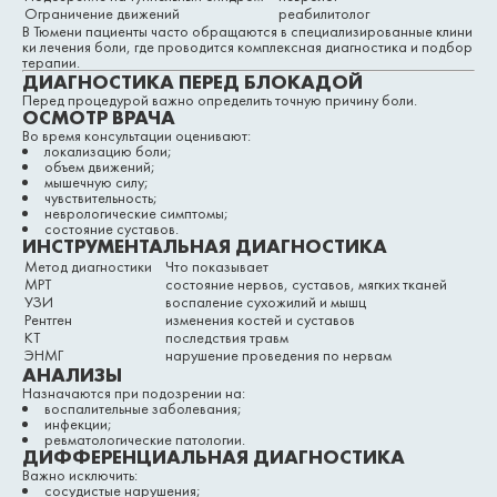
Ограничение движений
реабилитолог
В Тюмени пациенты часто обращаются в специализированные клини
ки лечения боли, где проводится комплексная диагностика и подбор
терапии.
ДИАГНОСТИКА ПЕРЕД БЛОКАДОЙ
Перед процедурой важно определить точную причину боли.
ОСМОТР ВРАЧА
Во время консультации оценивают:
локализацию боли;
объем движений;
мышечную силу;
чувствительность;
неврологические симптомы;
состояние суставов.
ИНСТРУМЕНТАЛЬНАЯ ДИАГНОСТИКА
Метод диагностики
Что показывает
МРТ
состояние нервов, суставов, мягких тканей
УЗИ
воспаление сухожилий и мышц
Рентген
изменения костей и суставов
КТ
последствия травм
ЭНМГ
нарушение проведения по нервам
АНАЛИЗЫ
Назначаются при подозрении на:
воспалительные заболевания;
инфекции;
ревматологические патологии.
ДИФФЕРЕНЦИАЛЬНАЯ ДИАГНОСТИКА
Важно исключить:
сосудистые нарушения;