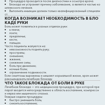
Процедура проводится после диагностики и осмотра врача.
Блокада не устраняет причину заболевания, а является частью ко
мплексного лечения.
Выполнять инъекции должен только квалифицированный специали
ст.
КОГДА ВОЗНИКАЕТ НЕОБХОДИМОСТЬ В БЛО
КАДЕ РУКИ
Боль может появляться в разных отделах руки:
в плече;
локте;
предплечье;
кисти;
пальцах.
Часто пациенты жалуются на:
невозможность поднять руку;
прострелы;
онемение;
жжение;
снижение силы;
боль при движении;
ночные боли;
ограничение подвижности.
Если симптомы выражены и мешают нормальной жизни, врач может
рекомендовать лечебную блокаду.
ЧТО ТАКОЕ БЛОКАДА ОТ БОЛИ В РУКЕ
Лечебная блокада — это медицинская процедура, при которой пре
парат вводится непосредственно в область воспаления, компресси
и нерва или мышечного спазма.
Главные задачи процедуры:
быстро уменьшить боль;
снизить воспаление;