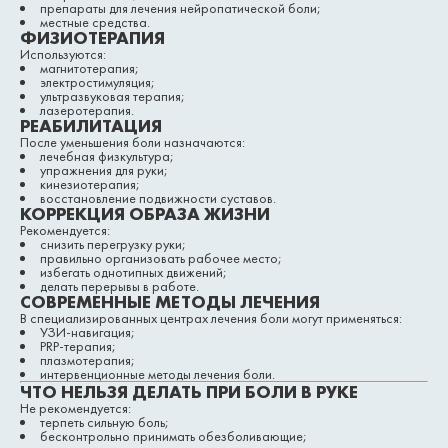
препараты для лечения нейропатической боли;
местные средства.
ФИЗИОТЕРАПИЯ
Используются:
магнитотерапия;
электростимуляция;
ультразвуковая терапия;
лазеротерапия.
РЕАБИЛИТАЦИЯ
После уменьшения боли назначаются:
лечебная физкультура;
упражнения для руки;
кинезиотерапия;
восстановление подвижности суставов.
КОРРЕКЦИЯ ОБРАЗА ЖИЗНИ
Рекомендуется:
снизить перегрузку руки;
правильно организовать рабочее место;
избегать однотипных движений;
делать перерывы в работе.
СОВРЕМЕННЫЕ МЕТОДЫ ЛЕЧЕНИЯ
В специализированных центрах лечения боли могут применяться:
УЗИ-навигация;
PRP-терапия;
плазмотерапия;
интервенционные методы лечения боли.
ЧТО НЕЛЬЗЯ ДЕЛАТЬ ПРИ БОЛИ В РУКЕ
Не рекомендуется:
терпеть сильную боль;
бесконтрольно принимать обезболивающие;