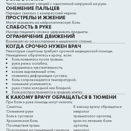
Часто возникает у людей с однотипной нагрузкой на руки.
ОНЕМЕНИЕ ПАЛЬЦЕВ
Нередко связано с компрессией нервов.
ПРОСТРЕЛЫ И ЖЖЕНИЕ
Могут указывать на нейропатическую боль.
СЛАБОСТЬ В РУКЕ
Иногда пациенту сложно удерживать предметы.
ОГРАНИЧЕНИЕ ДВИЖЕНИЙ
Возникает из-за воспаления и мышечного спазма.
КОГДА СРОЧНО НУЖЕН ВРАЧ
Некоторые симптомы требуют срочной медицинской помощи.
Немедленно обратитесь к врачу, если:
боль появилась после травмы;
рука резко ослабла;
нарушилась чувствительность;
возник выраженный отек;
появилась деформация сустава;
боль сопровождается температурой;
онемение усиливается;
рука стала холодной или бледной;
боль распространяется в грудную клетку.
К КАКОМУ ВРАЧУ ОБРАЩАТЬСЯ В ТЮМЕНИ
При боли в руке помощь могут оказать:
Симптом
К какому врачу обращаться
Онемение руки
невролог
Боль в суставах
травматолог-ортопед
Хроническая боль
врач по лечению боли
Последствия травм
ортопед
Подозрение на туннельный синдром
невролог