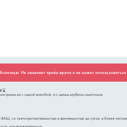
болезнью. Не заменяет приём врача и не может использоваться
ПГ
⌛
на прием не с одной жалобой, а с целым клубком симптомов.
о ВАШ, со светочувствительностью и длительностью до суток; и более часты
ость, раздражительность.