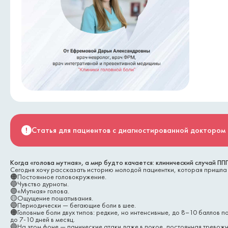
Статья для пациентов с диагностированной доктором 
Когда «голова мутная», а мир будто качается: клинический случай ПП
Сегодня хочу рассказать историю молодой пациентки, которая пришла 
🟠Постоянное головокружение.
🔵Чувство дурноты.
🟣«Мутная» голова.
🟡Ощущение пошатывания.
🔵Периодически — бегающие боли в шее.
🟠Головные боли двух типов: редкие, но интенсивные, до 8–10 баллов п
до 7-10 дней в месяц.
🔵На этом фоне — панические атаки даже в покое, постоянная тревожн