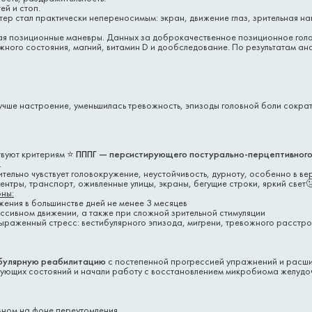
ей и стоп.
ер стал практически непереносимым: экран, движение глаз, зрительная на
чая позиционные маневры. Данных за доброкачественное позиционное гол
ного состояния, магний, витамин D и дообследование. По результатам ана
лучше настроение, уменьшилась тревожность, эпизоды головной боли сокра
твуют критериям ⭐️
ПППГ — персистирующего постурально-перцептивног
.
ительно чувствует головокружение, неустойчивость, дурноту, особенно в в
центры, транспорт, оживленные улицы, экраны, бегущие строки, яркий свет
рны:
жения в большинстве дней не менее 3 месяцев
ассивном движении, а также при сложной зрительной стимуляции
ыраженный стресс: вестибулярного эпизода, мигрени, тревожного расстро
булярную реабилитацию
с постепенной прогрессией упражнений и расши
ющих состояний и начали работу с восстановлением микробиома желудо
вном на фоне переутомления.