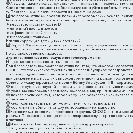
🟣А еще выпадение волос, сухость кожи, потливость и похолодание кист
Самое тяжелое — пациентка была вынуждена уйти с работы.
Компьют
ту. Постепенно она почти перестала выходить из дома.
1️⃣На первом этапе мы провели полный неврологический осмотр, вклю
Было назначено корректное лечение приступов мигрени, терапия тревож
🔸недостаточность витамина D
🔸латентный дефицит железа
🔸дефицит фолиевой кислоты
🔸гипергомоцистеинемия
Начали коррекцию дефицитных состояний.
2️⃣
Через 1,5 месяца
пациентка уже отметила
явное улучшение
: стало 
з. Лабораторно — ранее выявленные дефициты были скорректированы.
Но оставалась главная жалоба:
дурнота, пошатывание, ощущение головокружения.
И здесь важен очень тщательный расспрос.
При более детальном разговоре стало понятно, что симптомы соответс
ПППГ — это хроническое функциональное вестибулярное расстройство
Это не «придуманные» симптомы и не «просто тревога». Человек действ
при движении и в ситуациях с высокой зрительной нагрузкой: торговые 
Согласно международным критериям Bárány Society, для ПППГ характе
🟡 головокружение, неустойчивость или не вращательное ощущение дви
🟡 усиление симптомов в вертикальном положении, при активном или п
🟡 начало после события, которое нарушило равновесие или вызвало в
аболевания
🟡 симптомы приводят к значимому снижению качества жизни
🟡 состояние не объясняется другим заболеванием полностью
3️⃣В лечении мы подключили
препарат из группы СИОЗС
, начали
вести
режима. Параллельно продолжили поддерживающую терапию сопутству
и питания.
4️⃣
И вот спустя 3 месяца терапии — совсем другая картина.
✅Пациентка вернулась к любимой работе.
✅Головокружение стало редким, кратковременным и появляется в осно