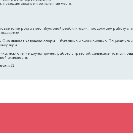
, посещает людные и оживленные места.
новые точки роста в вестибулярной реабилитации, продолжаем работу с 
 поддержки.
.
Оно лишает человека опоры
— буквально и эмоционально. Пациент начин
 квартиры.
тика, исключение других причин, работа с тревогой, медикаментозная под
ной активности.
 жизнь
💞