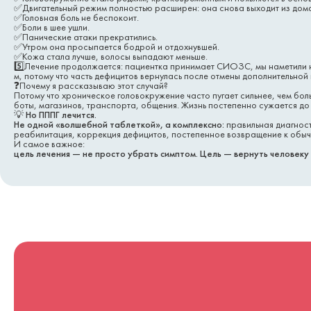
✅Двигательный режим полностью расширен: она снова выходит из дома
✅Головная боль не беспокоит.
✅Боли в шее ушли.
✅Панические атаки прекратились.
✅Утром она просыпается бодрой и отдохнувшей.
✅Кожа стала лучше, волосы выпадают меньше.
5️⃣Лечение продолжается: пациентка принимает СИОЗС, мы наметили 
м, потому что часть дефицитов вернулась после отмены дополнительной
❓Почему я рассказываю этот случай?
Потому что хроническое головокружение часто пугает сильнее, чем боль
боты, магазинов, транспорта, общения. Жизнь постепенно сужается до
💡 Но ПППГ лечится.
Не одной «волшебной таблеткой», а комплексно:
правильная диагнос
реабилитация, коррекция дефицитов, постепенное возвращение к обыч
И самое важное:
цель лечения — не просто убрать симптом. Цель — вернуть человеку