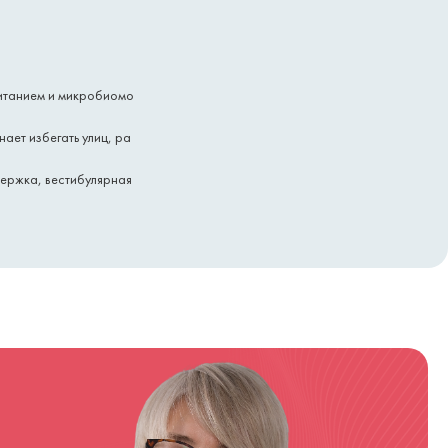
питанием и микробиомо
ает избегать улиц, ра
держка, вестибулярная