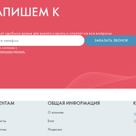
АПИШЕМ К
т удобное время для визита к врачу и ответит на все вопросы
ЗАКАЗАТЬ ЗВОНОК
 согласен с
ональных данных.
ЕНТАМ
ОБЩАЯ ИНФОРМАЦИЯ
О клинике
исты
Блог
ечим
Лицензии