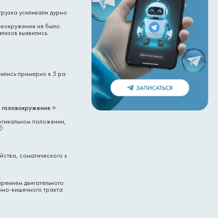
грузка усиливали дурно
овокружение не было.
лизов выявились:
тились примерно в 5 ра
о головокружения
⭐️
ертикальном положении,

йства, соматического з
рением двигательного
чно-кишечного тракта