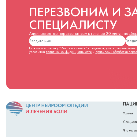
ПЕРЕЗВОНИМ И З
СПЕЦИАЛИСТУ
Администратор перезвонит вам в течение 20 минут, подбере
Нажимая на кнопку “Заказать звонок” я подтверждаю, что ознакомлен и
условиями
политики конфиденциальности
и
правилами обработки перс
ПАЦИ
Услуги
Специал
Что мы л