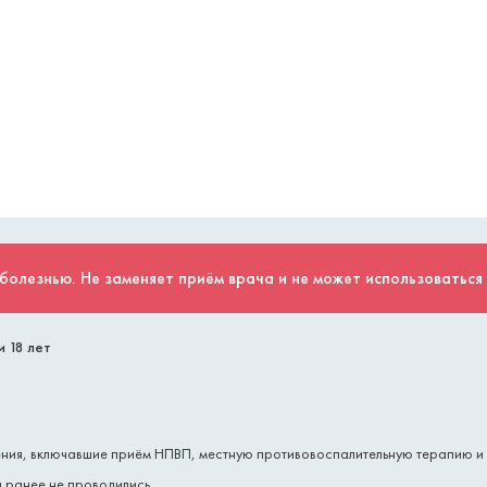
болезнью. Не заменяет приём врача и не может использоваться
и 18 лет
ения, включавшие приём НПВП, местную противовоспалительную терапию и
 ранее не проводились.