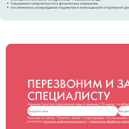
• повышения толерантности к физическим нагрузкам;
• постепенного возвращения пациентки к полноценной спортивной дея
ПЕРЕЗВОНИМ И З
СПЕЦИАЛИСТУ
Администратор перезвонит вам в течение 20 минут, подбере
Нажимая на кнопку “Заказать звонок” я подтверждаю, что ознакомлен и
условиями
политики конфиденциальности
и
правилами обработки перс