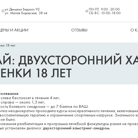
ул.Демьяна Бедного 92
ПН-ПТ: 9:00 -20:00
ул. Малая Боровская, 38 к4
СБ-ВС: 10:00-18:00
ЦЕНЫ И АКЦИИ
ОТЗЫВЫ
О 
нки 18 лет
Й: ДВУХСТОРОННИЙ Х
НКИ 18 ЛЕТ
олевания:
лева беспокоят в течение 4 лет;
справа — около 1,5 лет;
ость болевого синдрома — до 7 баллов по ВАШ.
нтка неоднократно проходила курсы консервативного лечения, включавши
воспалительную терапию и ограничение спортивных нагрузок. Значимого к
 не было.
ованная реабилитация и программа лечебной физкультуры ранее не прово
ыл установлен диагноз:
двухсторонний хамстринг-синдром
.