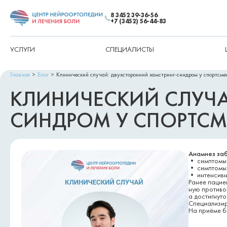
8 3452 39-36-56
+7 (3452) 56-44-83
УСЛУГИ
СПЕЦИАЛИСТЫ
Главная
Блог
Клинический случай: двухсторонний хамстринг-синдром у спортсме
КЛИНИЧЕСКИЙ СЛУЧА
СИНДРОМ У СПОРТСМЕ
Анамнез заб
• симптомы с
• симптомы 
• интенсивн
Ранее пацие
ную противо
а достигнуто
Специализир
На приёме б