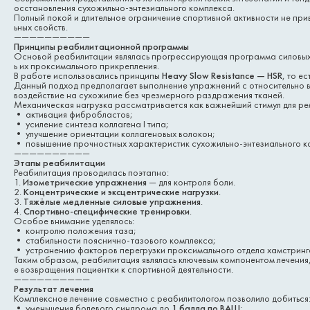
осстановления сухожильно-энтезиального комплекса.
Полный покой и длительное ограничение спортивной активности не при
ьных свойств.
——————————
Принципы реабилитационной программы
Основой реабилитации являлась прогрессирующая программа силовых 
ь их проксимального прикрепления.
В работе использовались принципы
Heavy Slow Resistance — HSR
, то е
Данный подход предполагает выполнение упражнений с относительно в
воздействие на сухожилие без чрезмерного раздражения тканей.
Механическая нагрузка рассматривается как важнейший стимул для ре
• активация фибробластов;
• усиление синтеза коллагена I типа;
• улучшение ориентации коллагеновых волокон;
• повышение прочностных характеристик сухожильно-энтезиального к
——————————
Этапы реабилитации
Реабилитация проводилась поэтапно:
1.
Изометрические упражнения
— для контроля боли.
2.
Концентрические и эксцентрические нагрузки
.
3.
Тяжёлые медленные силовые упражнения
.
4.
Спортивно-специфические тренировки
.
Особое внимание уделялось:
• контролю положения таза;
• стабильности пояснично-тазового комплекса;
• устранению факторов перегрузки проксимального отдела хамстринг
Таким образом, реабилитация являлась ключевым компонентом лечения,
е возвращения пациентки к спортивной деятельности.
——————————
Результат лечения
Комплексное лечение совместно с реабилитологом позволило добиться
• уменьшения болевого синдрома до
1 балла по ВАШ
;