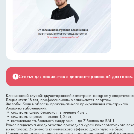
Статья для пациентов с диагностированной доктором 
Клинический случай: двухсторонний хамстринг-синдром у спортсменк
Пациентка:
18 лет, профессионально занимается спортом.
Жалобы:
боли в области проксимального прикрепления хамстрингов.
Анамнез заболевания:
• симптомы слева беспокоят в течение 4 лет;
• симптомы справа — около 1,5 лет;
• интенсивность болевого синдрома — до 7 баллов по ВАШ.
Ранее пациентка неоднократно проходила курсы консервативного леч
ых нагрузок. Значимого клинического эффекта достигнуто не было.
Специализированная реабилитация и программа лечебной физкультуры