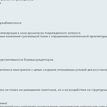
м
.
реабилитолога.
регенерации в зоне хронически повреждённого энтезиса.
вные изменения сухожильной ткани с нарушением коллагеновой архитекту
чувствительности болевых рецепторов.
нтезиса хамстрингов с целью создания оптимальных условий для восстанов
о не только на уменьшение симптомов, но и на воздействие на структурны
амма.
динопатий рассматривают дозированную механическую нагрузку как один и