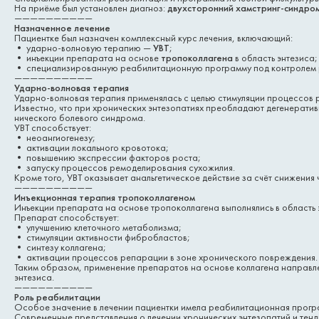
На приёме был установлен диагноз:
двухсторонний хамстринг-синдро
——————————
Назначенное лечение
Пациентке был назначен комплексный курс лечения, включающий:
• ударно-волновую терапию —
УВТ
;
• инъекции препарата на основе
тропоколлагена
в область энтезиса;
• специализированную реабилитационную программу под контролем 
——————————
Ударно-волновая терапия
Ударно-волновая терапия применялась с целью стимуляции процессов 
Известно, что при хронических энтезопатиях преобладают дегенерати
нического болевого синдрома.
УВТ способствует:
• неоангиогенезу;
• активации локального кровотока;
• повышению экспрессии факторов роста;
• запуску процессов ремоделирования сухожилия.
Кроме того, УВТ оказывает анальгетическое действие за счёт снижения 
——————————
Инъекционная терапия тропоколлагеном
Инъекции препарата на основе тропоколлагена выполнялись в область э
Препарат способствует:
• улучшению клеточного метаболизма;
• стимуляции активности фибробластов;
• синтезу коллагена;
• активации процессов репарации в зоне хронического повреждения.
Таким образом, применение препаратов на основе коллагена направлен
энтезиса.
——————————
Роль реабилитации
Особое значение в лечении пациентки имела реабилитационная прогр
Современные представления о лечении хронических энтезопатий и тен