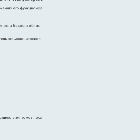
ижению его функционал
хности бедра и област
тельное механическое
цидива симптомов посл