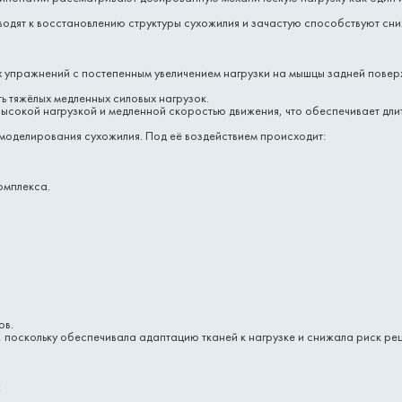
водят к восстановлению структуры сухожилия и зачастую способствуют сн
упражнений с постепенным увеличением нагрузки на мышцы задней повер
сть тяжёлых медленных силовых нагрузок.
ысокой нагрузкой и медленной скоростью движения, что обеспечивает дли
моделирования сухожилия. Под её воздействием происходит:
омплекса.
ов.
 поскольку обеспечивала адаптацию тканей к нагрузке и снижала риск ре
: