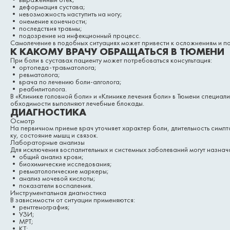
• деформация сустава;
• невозможность наступить на ногу;
• онемение конечности;
• последствия травмы;
• подозрение на инфекционный процесс.
Самолечение в подобных ситуациях может привести к осложнениям и п
К КАКОМУ ВРАЧУ ОБРАЩАТЬСЯ В ТЮМЕНИ
При боли в суставах пациенту может потребоваться консультация:
• ортопеда-травматолога;
• ревматолога;
• врача по лечению боли-алголога;
• реабилитолога.
В «Клинике головной боли» и «Клинике лечения боли» в Тюмени специал
обходимости выполняют лечебные блокады.
ДИАГНОСТИКА
Осмотр
На первичном приеме врач уточняет характер боли, длительность симп
ку, состояние мышц и связок.
Лабораторные анализы
Для исключения воспалительных и системных заболеваний могут назнача
• общий анализ крови;
• биохимические исследования;
• ревматологические маркеры;
• анализ мочевой кислоты;
• показатели воспаления.
Инструментальная диагностика
В зависимости от ситуации применяются:
• рентгенография;
• УЗИ;
• МРТ;
• КТ;