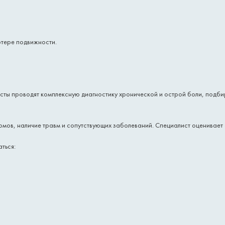
отере подвижности.
исты проводят комплексную диагностику хронической и острой боли, подби
томов, наличие травм и сопутствующих заболеваний. Специалист оценивает
ться: