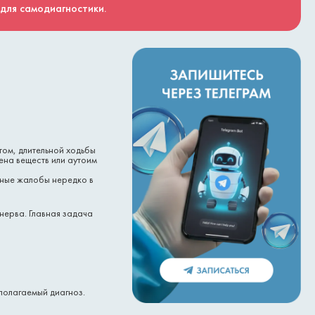
 для самодиагностики.
том, длительной ходьбы
ена веществ или аутоим
бные жалобы нередко в
нерва. Главная задача
полагаемый диагноз.