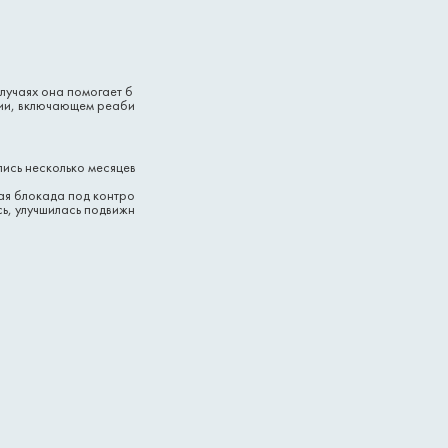
лучаях она помогает б
ении, включающем реаби
лись несколько месяцев
ая блокада под контро
ь, улучшилась подвижн