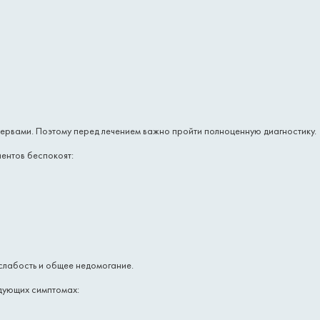
 нервами. Поэтому перед лечением важно пройти полноценную диагностику.
иентов беспокоят:
слабость и общее недомогание.
дующих симптомах: