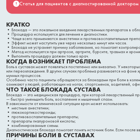
Статья для пациентов с диагностированной доктором 
КРАТКО
• Блокада — это локальное введение лекарственных препаратов в облас
• Процедура используется для лечения и диагностики.
• Чаще всего применяются анестетики и противовоспалительные преп
• Эффект может наступить уже через несколько минут или часов.
• Блокада не устраняет причину заболевания, но помогает контролиро
• Метод используется при артрозе, артрите, бурсите, травмах и хрон
• Выполнять процедуру должен только врач.
КОГДА ВОЗНИКАЕТ ПРОБЛЕМА
Боль в суставах может появляться постепенно или внезапно. У некотор
или переохлаждения. В других случаях проблема развивается на фоне 
мунных процессов.
Особенно часто пациенты обращаются за блокадами при боли в колен
озникают у людей, работающих на ногах, спортсменов, водителей, офи
ЧТО ТАКОЕ БЛОКАДА СУСТАВА
Блокада — это медицинская процедура, при которой лекарственный пре
— быстро уменьшить боль, воспаление и мышечный спазм.
В зависимости от клинической ситуации врач может использовать:
• местные анестетики;
• глюкокортикостероиды;
• противовоспалительные препараты;
• препараты гиалуроновой кислоты;
• комбинированные схемы.
Диагностическая блокада помогает понять источник боли. Если после 
ПРИЧИНЫ БОЛИ В СУСТАВАХ