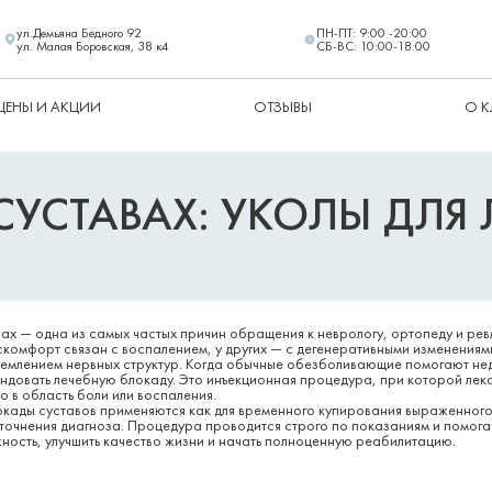
ул.Демьяна Бедного 92
ПН-ПТ: 9:00 -20:00
ул. Малая Боровская, 38 к4
СБ-ВС: 10:00-18:00
ЦЕНЫ И АКЦИИ
ОТЗЫВЫ
О 
СУСТАВАХ: УКОЛЫ ДЛЯ 
вах — одна из самых частых причин обращения к неврологу, ортопеду и ревм
скомфорт связан с воспалением, у других — с дегенеративными изменениям
щемлением нервных структур. Когда обычные обезболивающие помогают нед
ндовать лечебную блокаду. Это инъекционная процедура, при которой лека
о в область боли или воспаления.
окады суставов применяются как для временного купирования выраженног
 уточнения диагноза. Процедура проводится строго по показаниям и помог
жность, улучшить качество жизни и начать полноценную реабилитацию.