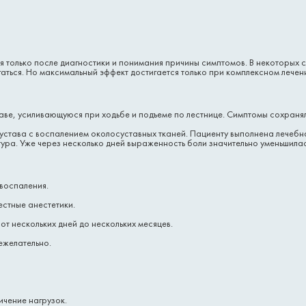
я только после диагностики и понимания причины симптомов. В некоторых с
игаться. Но максимальный эффект достигается только при комплексном леч
таве, усиливающуюся при ходьбе и подъеме по лестнице. Симптомы сохраня
става с воспалением околосуставных тканей. Пациенту выполнена лечебн
ра. Уже через несколько дней выраженность боли значительно уменьшилас
 воспаления.
стные анестетики.
т нескольких дней до нескольких месяцев.
ежелательно.
ичение нагрузок.