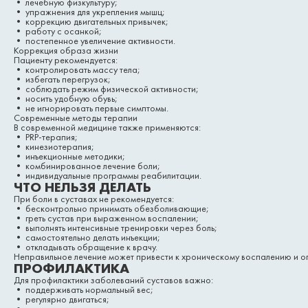
• лечебную физкультуру;
• упражнения для укрепления мышц;
• коррекцию двигательных привычек;
• работу с осанкой;
• постепенное увеличение активности.
Коррекция образа жизни
Пациенту рекомендуется:
• контролировать массу тела;
• избегать перегрузок;
• соблюдать режим физической активности;
• носить удобную обувь;
• не игнорировать первые симптомы.
Современные методы терапии
В современной медицине также применяются:
• PRP-терапия;
• кинезиотерапия;
• инъекционные методики;
• комбинированное лечение боли;
• индивидуальные программы реабилитации.
ЧТО НЕЛЬЗЯ ДЕЛАТЬ
При боли в суставах не рекомендуется:
• бесконтрольно принимать обезболивающие;
• греть сустав при выраженном воспалении;
• выполнять интенсивные тренировки через боль;
• самостоятельно делать инъекции;
• откладывать обращение к врачу.
Неправильное лечение может привести к хроническому воспалению и 
ПРОФИЛАКТИКА
Для профилактики заболеваний суставов важно:
• поддерживать нормальный вес;
• регулярно двигаться;