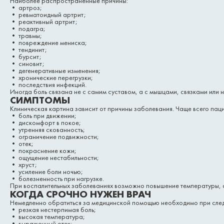
Наиболее распространенные причины:
• артроз;
• ревматоидный артрит;
• реактивный артрит;
• подагра;
• травмы;
• повреждение мениска;
• тендинит;
• бурсит;
• синовит;
• дегенеративные изменения;
• хронические перегрузки;
• последствия инфекций.
Иногда боль связана не с самим суставом, а с мышцами, связками или
СИМПТОМЫ
Клиническая картина зависит от причины заболевания. Чаще всего пац
• боль при движении;
• дискомфорт в покое;
• утренняя скованность;
• ограничение подвижности;
• отек;
• покраснение кожи;
• ощущение нестабильности;
• хруст;
• усиление боли ночью;
• болезненность при нагрузке.
При воспалительных заболеваниях возможно повышение температуры, 
КОГДА СРОЧНО НУЖЕН ВРАЧ
Немедленно обратиться за медицинской помощью необходимо при сле
• резкая нестерпимая боль;
• высокая температура;
• выраженный отек;