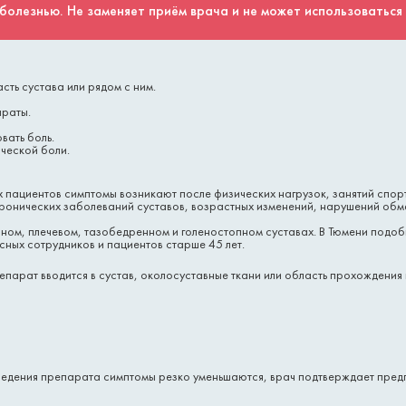
болезнью. Не заменяет приём врача и не может использоваться
ть сустава или рядом с ним.
араты.
вать боль.
ической боли.
ых пациентов симптомы возникают после физических нагрузок, занятий спор
хронических заболеваний суставов, возрастных изменений, нарушений обм
ном, плечевом, тазобедренном и голеностопном суставах. В Тюмени подо
сных сотрудников и пациентов старше 45 лет.
парат вводится в сустав, околосуставные ткани или область прохождения 
введения препарата симптомы резко уменьшаются, врач подтверждает пред