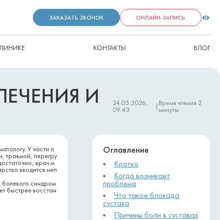
ЗАКАЗАТЬ ЗВОНОК
ОНЛАЙН-ЗАПИСЬ
КЛИНИКЕ
КОНТАКТЫ
БЛОГ
ЛЕЧЕНИЯ И
24.05.2026,
Время чтения
2
|
09:43
минуты
Оглавление
атологу. У части п
и, травмой, перегру
остаточно, врач м
Кратко
рство вводится неп
Когда возникает
проблема
о болевого синдром
ает быстрее восстан
Что такое блокада
сустава
Причины боли в суставах