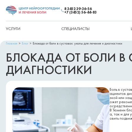
8 3452 39-36-56
+7 (3452) 56-44-83
УСЛУГИ
СПЕЦИАЛИСТЫ
Главная
Блог
Блокада от боли в суставах: уколы для лечения и диагностики
БЛОКАДА ОТ БОЛИ В 
ДИАГНОСТИКИ
Боль в суста
ациентов ди
зкой или за
ожет рекоме
осредственн
В Тюмени бл
а, так и для
овить подви