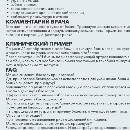
• укреплять мышцы;
• избегать травм;
• своевременно лечить инфекции;
• контролировать хронические заболевания;
• соблюдать режим труда и отдыха.
КОММЕНТАРИЙ ВРАЧА
Блокада — это не просто «укол от боли». Процедура должна выполнятьс
ыстро снять воспаление и вернуть человеку возможность нормально дв
литацию и коррекцию факторов риска.
КЛИНИЧЕСКИЙ ПРИМЕР
Пациент 52 лет обратился с жалобами на сильную боль в коленном сус
и практически не уменьшались после приема таблеток.
После осмотра и МРТ был выявлен деформирующий артроз коленного су
лем УЗИ, назначена реабилитационная программа и лечебная физкульту
ость и переносимость нагрузки.
FAQ
Можно ли делать блокаду при артрозе?
Да, при артрозе блокада может использоваться для уменьшения боли и
Больно ли делать процедуру?
Большинство пациентов переносят инъекцию спокойно. Используются ме
Сколько действует блокада?
Эффект зависит от причины заболевания и используемых препаратов — о
Можно ли делать блокаду часто?
Частота определяется врачом. Слишком частое введение препаратов н
Помогает ли блокада навсегда?
Нет, процедура не устраняет причину болезни, а уменьшает симптомы.
Опасна ли блокада?
При правильном выполнении риск осложнений минимален.
Можно ли заниматься спортом после процедуры?
Режим активности определяет врач. Иногда требуется временное огран