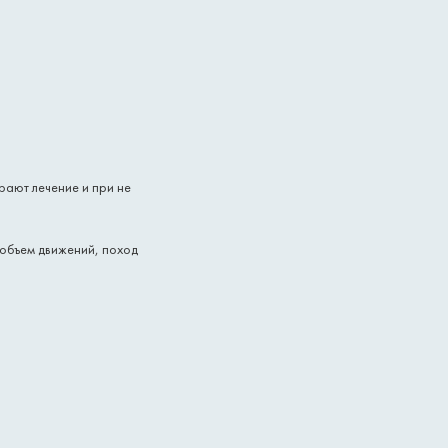
рают лечение и при не
 объем движений, поход