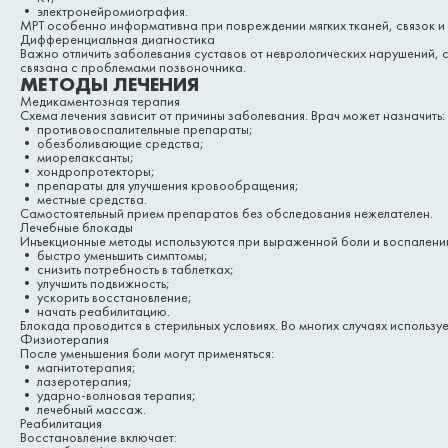
• электронейромиография.
МРТ особенно информативна при повреждении мягких тканей, связок и
Дифференциальная диагностика
Важно отличить заболевания суставов от неврологических нарушений, с
связана с проблемами позвоночника.
МЕТОДЫ ЛЕЧЕНИЯ
Медикаментозная терапия
Схема лечения зависит от причины заболевания. Врач может назначить:
• противовоспалительные препараты;
• обезболивающие средства;
• миорелаксанты;
• хондропротекторы;
• препараты для улучшения кровообращения;
• местные средства.
Самостоятельный прием препаратов без обследования нежелателен.
Лечебные блокады
Инъекционные методы используются при выраженной боли и воспалени
• быстро уменьшить симптомы;
• снизить потребность в таблетках;
• улучшить подвижность;
• ускорить восстановление;
• начать реабилитацию.
Блокада проводится в стерильных условиях. Во многих случаях использ
Физиотерапия
После уменьшения боли могут применяться:
• магнитотерапия;
• лазеротерапия;
• ударно-волновая терапия;
• лечебный массаж.
Реабилитация
Восстановление включает: