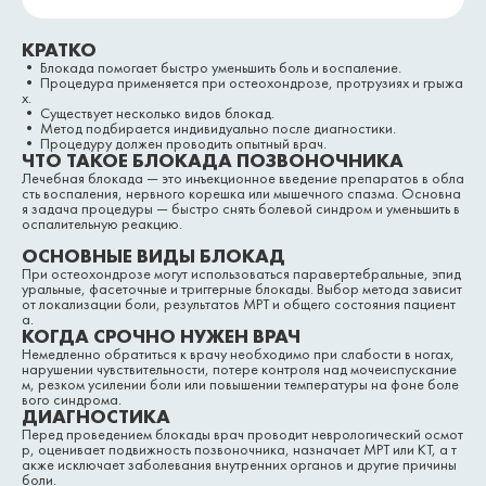
КРАТКО
• Блокада помогает быстро уменьшить боль и воспаление.
• Процедура применяется при остеохондрозе, протрузиях и грыжа
х.
• Существует несколько видов блокад.
• Метод подбирается индивидуально после диагностики.
• Процедуру должен проводить опытный врач.
ЧТО ТАКОЕ БЛОКАДА ПОЗВОНОЧНИКА
Лечебная блокада — это инъекционное введение препаратов в обла
сть воспаления, нервного корешка или мышечного спазма. Основна
я задача процедуры — быстро снять болевой синдром и уменьшить в
оспалительную реакцию.
ОСНОВНЫЕ ВИДЫ БЛОКАД
При остеохондрозе могут использоваться паравертебральные, эпид
уральные, фасеточные и триггерные блокады. Выбор метода зависит
от локализации боли, результатов МРТ и общего состояния пациент
а.
КОГДА СРОЧНО НУЖЕН ВРАЧ
Немедленно обратиться к врачу необходимо при слабости в ногах,
нарушении чувствительности, потере контроля над мочеиспускание
м, резком усилении боли или повышении температуры на фоне боле
вого синдрома.
ДИАГНОСТИКА
Перед проведением блокады врач проводит неврологический осмот
р, оценивает подвижность позвоночника, назначает МРТ или КТ, а т
акже исключает заболевания внутренних органов и другие причины
боли.