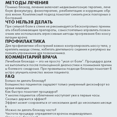
МЕТОДЫ ЛЕЧЕНИЯ
Помимо блокад, лечение включает медикаментозную терапию, лече
бную физкультуру, физиотерапию, реабилитацию и коррекцию обр
аза жизни. Комплексный подход помогает снизить риск повторных о
бострений.
ЧТО НЕЛЬЗЯ ДЕЛАТЬ
При сильной боли в спине не рекомендуется бесконтрольно приним
ать обезболивающие препараты, самостоятельно вправлять позвон
очник или использовать агрессивные методы прогревания без консу
льтации врача.
ПРОФИЛАКТИКА
Для профилактики обострений важно контролировать массу тела, у
креплять мышцы спины, избегать длительного сидения и регулярно вы
полнять упражнения для позвоночника.
КОММЕНТАРИЙ ВРАЧА
Лечебная блокада — это не просто “укол от боли”. Процедура долж
на выполняться после полноценной диагностики и понимания причин
ы болевого синдрома. При правильном подходе блокада помогает б
ыстро улучшить качество жизни пациента.
FAQ
Больно ли делать блокаду?
Большинство пациентов ощущают только умеренный дискомфорт во
время инъекции.
Как быстро помогает процедура?
У многих пациентов облегчение наступает уже в первые часы.
Сколько держится эффект?
Эффект может сохраняться от нескольких дней до нескольких месяце
в.
Можно ли делать блокаду часто?
Частота процедур определяется врачом индивидуально.