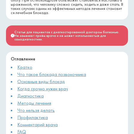
ологу. При остеохондрозе боль может становиться настолько в
ыраженной, что человеку сложно сидеть, ходить и даже спать. В
таких случаях одним из эффективных методов лечения становит
ся лечебная блокада.
Статья для пациентов с диагностированной доктором болезнью.
Не заменяет приём врача и не может использоваться для
самодиагностики.
Оглавление
Кратко
Что такое блокада позвоночника
Основные виды блокад
Когда срочно нужен врач
Диагностика
Методы лечения
Что нельзя делать
Профилактика
Комментарий врача
FAQ