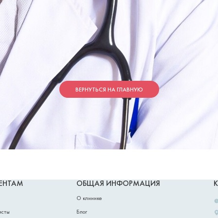
Упс... Кажется что-то пошло не так.
а не найдена, проверьте адрес ссылки или вернитесь на главную 
ВЕРНУТЬСЯ НА ГЛАВНУЮ
ЕНТАМ
ОБЩАЯ ИНФОРМАЦИЯ
О клинике
исты
Блог